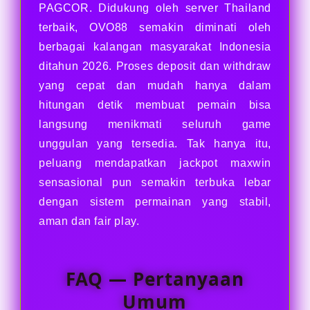
PAGCOR. Didukung oleh server Thailand
terbaik, OVO88 semakin diminati oleh
berbagai kalangan masyarakat Indonesia
ditahun 2026. Proses deposit dan withdraw
yang cepat dan mudah hanya dalam
hitungan detik membuat pemain bisa
langsung menikmati seluruh game
unggulan yang tersedia. Tak hanya itu,
peluang mendapatkan jackpot maxwin
sensasional pun semakin terbuka lebar
dengan sistem permainan yang stabil,
aman dan fair play.
FAQ — Pertanyaan
Umum