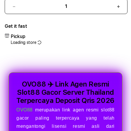
Decrease
Incr
quantity
quant
for
for
Get it fast
OVO88
OVO
✈️
✈️
Pickup
Link
Link
Loading store
Agen
Agen
Resmi
Resm
Slot88
Slot
Gacor
Gaco
Server
Serv
Thailand
Thai
OVO88 ✈️ Link Agen Resmi
Terpercaya
Terp
Slot88 Gacor Server Thailand
Deposit
Depo
Qris
Qris
Terpercaya Deposit Qris 2026
2026
2026
OVO88
merupakan link agen resmi slot88
gacor paling terpercaya yang telah
mengantongi lisensi resmi asli dari