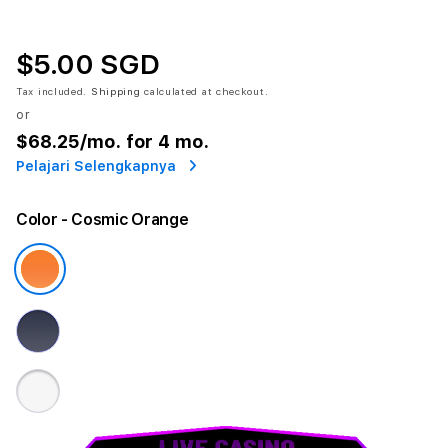
$5.00 SGD
Tax included.
Shipping
calculated at checkout.
or
$68.25
/mo. for 4 mo.
Pelajari Selengkapnya
Color
- Cosmic Orange