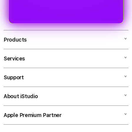
secara maksimal di setiap sesi
pemain baru untuk memahami alur
sistem yang efisien sehingga dapat
bermain.
permainan, sementara koleksi game
diproses dengan cepat sesuai
dengan fitur lengkap dan tantangan
prosedur yang berlaku.
lebih tinggi tetap menarik bagi
pemain berpengalaman yang ingin
Products
memburu kemenangan besar.
Services
OVO88
SLOT GACOR
Support
AppleCare+
SLOT QRIS
Corporate
SITUS GACOR
About iStudio
My Account
SITUS SLOT
SLOT RESMI
Collection & Delivery
Elush Service Provider
SLOT TERPERCAYA
Apple Premium Partner
About Us
Returns & Exchanges
Financing Options
SLOT THAILAND
Find an iStudio near you
Contact Us