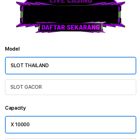
Model
SLOT THAILAND
SLOT GACOR
Capacity
X 10000